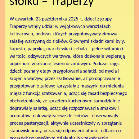
słoiku – Traperzy
W czwartek, 23 października 2025 r., dzieci z grupy
Traperzy wzięły udział w wyjątkowych warsztatach
kulinarnych, podczas których przygotowywały zimową
sałatkę warzywną do słoików. Głównymi składnikami były:
kapusta, papryka, marchewka i cebula – pełne witamin i
wartości odżywczych warzywa, które doskonale wspierają
odporność w sezonie jesienno-zimowym. Podczas zajęć
dzieci: poznały etapy przygotowania sałatki, od mycia i
krojenia warzyw, przez szatkowanie, aż po doprawianie i
przygotowanie zalewy; korzystały z maszynki do mielenia
mięsa z funkcją szatkowania, ucząc się zasad bezpiecznego
obchodzenia się ze sprzętem kuchennym; samodzielnie
doprawiały sałatkę, ucząc się rozpoznawania smaków i
aromatów; nalewały zalewę do słoików i obserwowały
proces pasteryzacji; aktywnie uczestniczyły w sprzątaniu
stanowisk pracy, ucząc się odpowiedzialności i dbania o
porządek po wspólnym działaniu. Na zakończenie